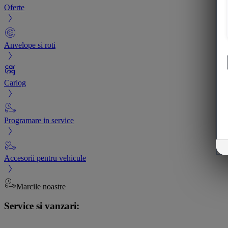
Oferte
Anvelope si roti
Carlog
Programare in service
Accesorii pentru vehicule
Marcile noastre
Service si vanzari: